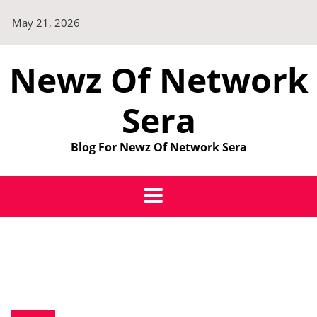
Skip
May 21, 2026
to
content
Newz Of Network
Sera
Blog For Newz Of Network Sera