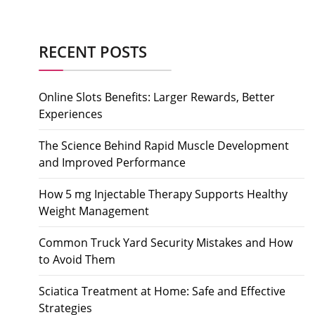
RECENT POSTS
Online Slots Benefits: Larger Rewards, Better
Experiences
The Science Behind Rapid Muscle Development
and Improved Performance
How 5 mg Injectable Therapy Supports Healthy
Weight Management
Common Truck Yard Security Mistakes and How
to Avoid Them
Sciatica Treatment at Home: Safe and Effective
Strategies