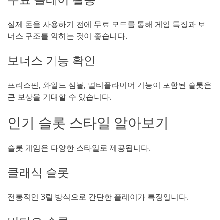
실제 돈을 사용하기 전에 무료 모드를 통해 게임 특징과 보
너스 구조를 익히는 것이 좋습니다.
보너스 기능 확인
프리스핀, 와일드 심볼, 멀티플라이어 기능이 포함된 슬롯은
큰 보상을 기대할 수 있습니다.
인기 슬롯 스타일 알아보기
슬롯 게임은 다양한 스타일로 제공됩니다.
클래식 슬롯
전통적인 3릴 방식으로 간단한 플레이가 특징입니다.