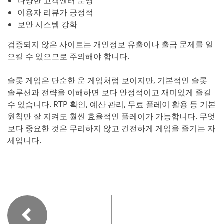
다양한 고객센터 운영
이용자 리뷰가 긍정적
보안 시스템 강화
검증되지 않은 사이트는 개인정보 유출이나 출금 문제를 일
으킬 수 있으므로 주의해야 합니다.
슬롯 게임은 단순한 운 게임처럼 보이지만, 기본적인 슬롯
솔루션과 전략을 이해하면 보다 안정적이고 재미있게 즐길
수 있습니다. RTP 확인, 예산 관리, 무료 플레이 활용 등 기본
원칙만 잘 지켜도 훨씬 효율적인 플레이가 가능합니다. 무엇
보다 중요한 것은 무리하지 않고 건전하게 게임을 즐기는 자
세입니다.