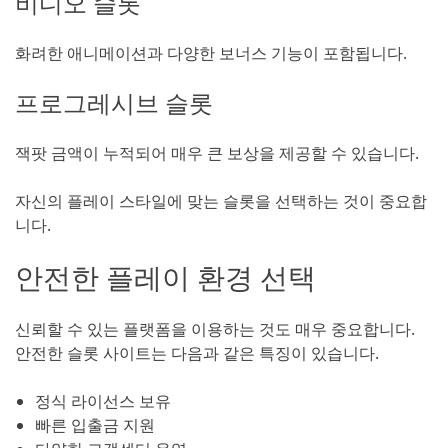
비디오 슬롯
화려한 애니메이션과 다양한 보너스 기능이 포함됩니다.
프로그레시브 슬롯
잭팟 금액이 누적되어 매우 큰 보상을 제공할 수 있습니다.
자신의 플레이 스타일에 맞는 슬롯을 선택하는 것이 중요합
니다.
안전한 플레이 환경 선택
신뢰할 수 있는 플랫폼을 이용하는 것도 매우 중요합니다.
안전한 슬롯 사이트는 다음과 같은 특징이 있습니다.
정식 라이선스 보유
빠른 입출금 지원